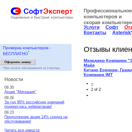
Профессиональное
компьютеров и
скорая компьютер
Услуги
Софт
От
Контакты
Asterisk
Отзывы клиен
Проверка компьютеров -
*
БЕСПЛАТНО
Менеджер Компании "З
Майя
*При оплате обслуживания за 3 месяца
Китано Есинори, Граж
Компании IMT
Новости
‹‹
09.30
2 of 2
Акция "Миграция"
09.26
За год 95% российских компаний
подверглись кибератакам!
09.23
Продолжение акции 14% скидка на
обслуживание!
Читать все новости